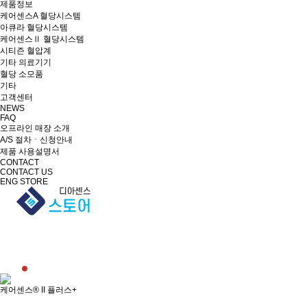
제품정보
케어센스A 혈당시스템
아큐라 혈당시스템
케어센스Ⅱ 혈당시스템
시티즌 혈압계
기타 의료기기
혈당 소모품
기타
고객센터
NEWS
FAQ
오프라인 매장 소개
A/S 절차ㆍ신청안내
제품 사용설명서
CONTACT
CONTACT US
ENG
STORE
디아센스 주식회사
열심히! 즐겁게!
내가 디아센스다!
케어센스® II 플러스+