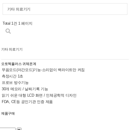
기타 의료기기
Total 1건
1 페이지
기타 의료기기
오토첵플러스 귀체온계
무음모드(야간모드)기능-소리없이 백라이트만 켜짐
측정시간 1초
프로브 방수기능
30개 메모리 / 날짜기록 기능
읽기 쉬운 대형 LCD 화면 / 인체공학적 디자인
FDA, CE등 공인기관 인증 제품
제품구매