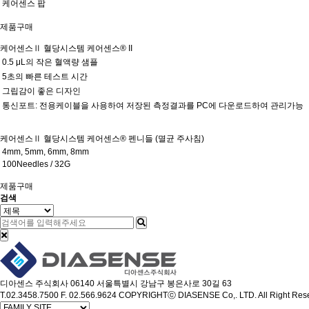
케어센스 팝
제품구매
케어센스Ⅱ 혈당시스템
케어센스® II
0.5 μL의 작은 혈액량 샘플
5초의 빠른 테스트 시간
그립감이 좋은 디자인
통신포트: 전용케이블을 사용하여 저장된 측정결과를 PC에 다운로드하여 관리가능
케어센스Ⅱ 혈당시스템
케어센스® 펜니들 (멸균 주사침)
4mm, 5mm, 6mm, 8mm
100Needles / 32G
제품구매
검색
디아센스 주식회사
06140 서울특별시 강남구 봉은사로 30길 63
T.02.3458.7500
F. 02.566.9624
COPYRIGHTⓒ DIASENSE Co,. LTD. All Right Rese